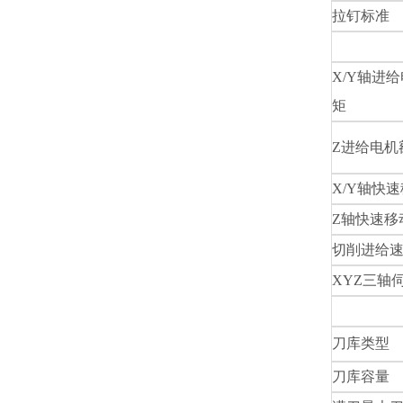
拉钉标准
X/Y
轴进给
矩
Z
进给电机
X/Y
轴快速
Z
轴快速移
切削进给
XYZ
三轴
刀库类型
刀库容量