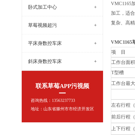
VMC1165
卧式加工中心
+
加工，
复杂、高
草莓视频超污
+
VMC116
平床身数控车床
+
项
目
斜床身数控车床
+
工作台面
T
型槽
工作台最
联系草莓APP污视频
咨询热线：13563237733
左右行程
地址：山东省滕州市市经济开发区
前后行程
上下行程