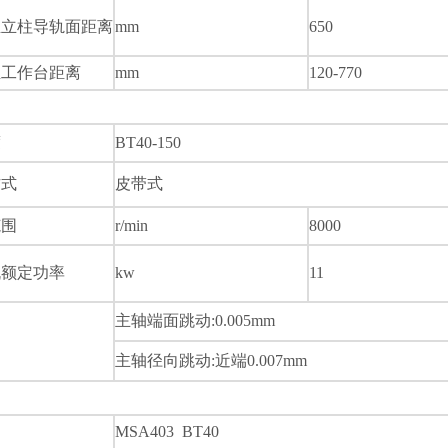
至立柱导轨面距离
mm
650
至工作台距离
mm
120-770
度
BT40-150
方式
皮带式
范围
r/min
8000
机额定功率
kw
11
主轴端面跳动
:0.005mm
主轴径向跳动
:
近端
0.007mm
MSA403 BT40