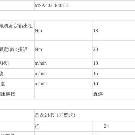
MSA403 P40T-1
电机额定输出扭
Nm
18
额定输出扭矩
Nm
23
移动
m/min
18
动
m/min
15
速度
m/min
10
伺服连接
直连
圆盘
24
把（刀臂式）
把
24