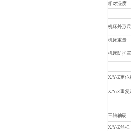
相对湿度
机床外形
机床重量
机床防护
X/Y/Z
定位
X/Y/Z
重复
三轴轴硬
X/Y/Z
丝杠