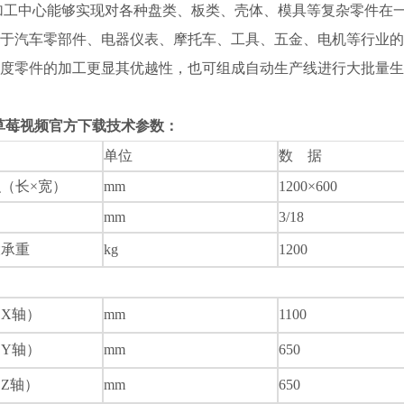
加工中心能够实现对各种盘类、板类、壳体、模具等复杂零件在一次装
适合于汽车零部件、电器仪表、摩托车、工具、五金、
精度零件的加工更显其优越性，也可组成自动生产线进行大批量生产
5草莓视频官方下载技术参数：
单位
数
据
积（长
×
宽）
mm
1200×600
mm
3/18
大承重
kg
1200
（
X
轴）
mm
1100
（
Y
轴）
mm
650
（
Z
轴）
mm
650