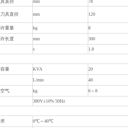
刀具直径
mm
78
大刀具直径
mm
120
允许重量
kg
8
允许长度
mm
300
s
1.8
总容量
KVA
20
量
L/min
40
缩空气
kg
6
～
8
380V±10% 50Hz
要求
0
℃～
40
℃