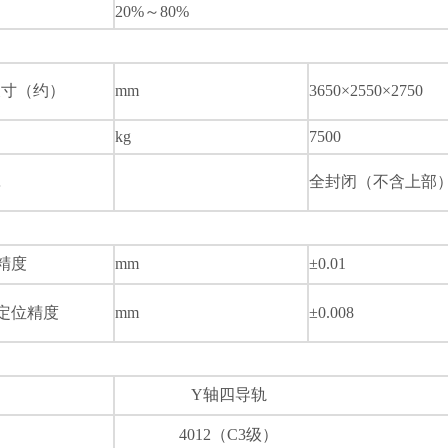
20%
～
80%
尺寸（约）
mm
3650×2550×2750
kg
7500
罩
全封闭（不含上部
精度
mm
±0.01
定位精度
mm
±0.008
Y
轴四导轨
4012
（
C3
级）